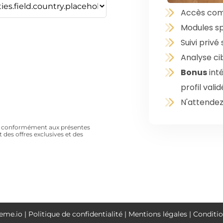
Accès com
Modules s
Suivi priv
Analyse ci
Bonus
inté
profil valid
N'attendez
es conformément aux présentes
 des offres exclusives et des
me.io | Politique de confidentialité | Mentions légales | Conditio